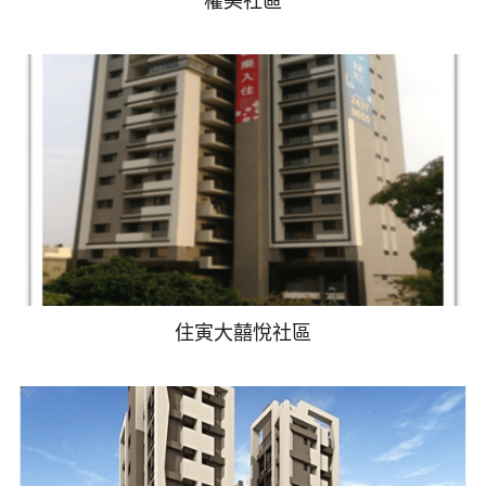
權美社區
住寅大囍悅社區