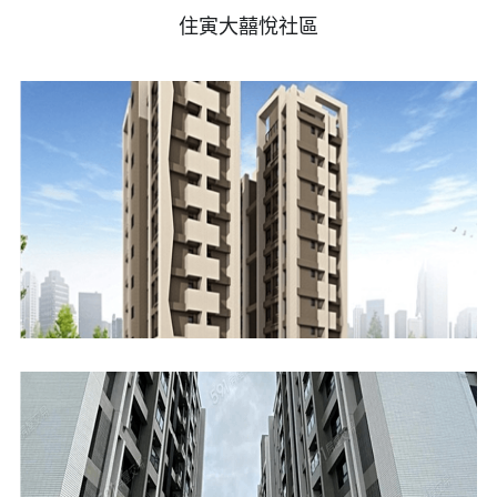
住寅大囍悅社區