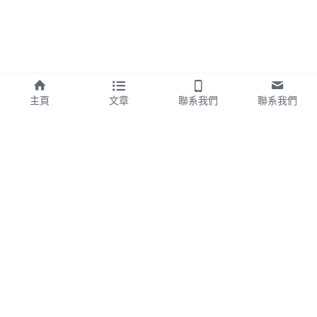
主頁
文章
聯系我們
聯系我們
總公司
台北事業處（台北、新北、桃
地址：臺中市東區旱溪街280
園）
號
地址：臺北市中正區延平南路
電話：04-2211-1150
70號4樓之一
傳真：04-2211-1192
電話：02-2389-6398
e-mail：
傳真：02-2389-6628
klisc.cbms@gmail.com
e-mail：
klisc.cbms.tpe@gmail.co
m
Copyright © 2026 坤霖國際保全股份有限公司All rights 
reserved.